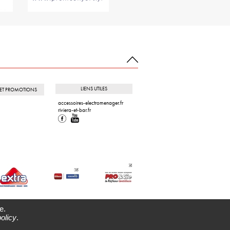
LIENS UTILES
S ET PROMOTIONS
accessoires-electromenager.fr
riviera-et-bar.fr
e.
olicy
.