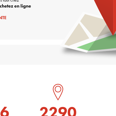
chetez en ligne
NTE
6
2290