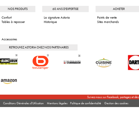
NOS PRODUITS
60 ANS D'EXPERTISE
ACHETER
Confort
La signature Astoria
Points de vente
Tables à repasser
Historique
Sites marchands
Accessoires
RETROUVEZ ASTORIA CHEZ NOS PARTENAIRES
Suivez-nous sur
Facebook
, partagez et dé
Conditions Générales d'Utilisation
Mentions légales
Politique de confidentialité
Gestion des cookies